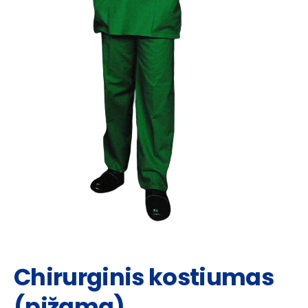
Chirurginis kostiumas
(pižama)