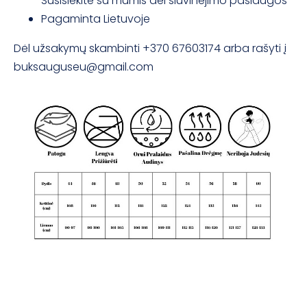
Susisiekite su mumis dėl siuvinėjimo paslaugos
Pagaminta Lietuvoje
Dėl užsakymų skambinti +370 67603174 arba rašyti į
buksauguseu@gmail.com