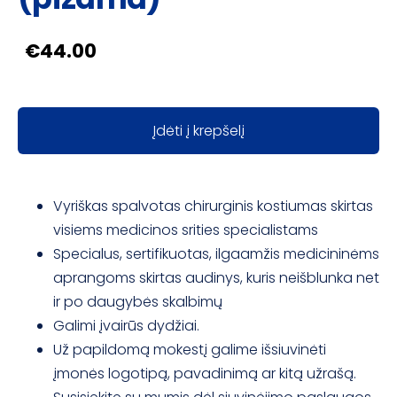
€44.00
Įdėti į krepšelį
Vyriškas spalvotas chirurginis kostiumas skirtas
visiems medicinos srities specialistams
Specialus, sertifikuotas, ilgaamžis medicininėms
aprangoms skirtas audinys, kuris neišblunka net
ir po daugybės skalbimų
Galimi įvairūs dydžiai.
Už papildomą mokestį galime išsiuvinėti
įmonės logotipą, pavadinimą ar kitą užrašą.